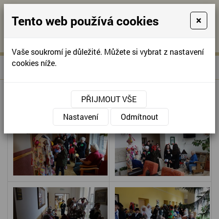
Tento web používá cookies
×
KONTAKTUJTE NÁS
A
-
KONTAKTUJTE NÁS
A
+420
info@domov-
Vaše soukromí je důležité. Můžete si vybrat z nastavení
321
anna.cz
cookies níže.
»
MASOPUSTNÍ PRŮVOD
Úvodní stránka
622
257
MASOPUSTNÍ PRŮVOD
PŘIJMOUT VŠE
Nastavení
Odmítnout