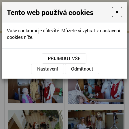
Tento web používá cookies
×
KONTAKTUJTE NÁS
A
-
KONTAKTUJTE NÁS
A
+420
info@domov-
Vaše soukromí je důležité. Můžete si vybrat z nastavení
321
anna.cz
cookies níže.
»
MIKULÁŠ
Úvodní stránka
622
257
MIKULÁŠ
PŘIJMOUT VŠE
Nastavení
Odmítnout