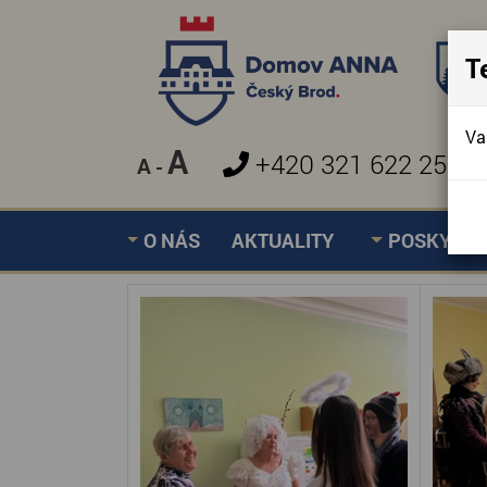
T
Va
A
+420 321 622 257
A
-
»
MIKULÁŠ
Úvodní stránka
O NÁS
AKTUALITY
POSKYTOV