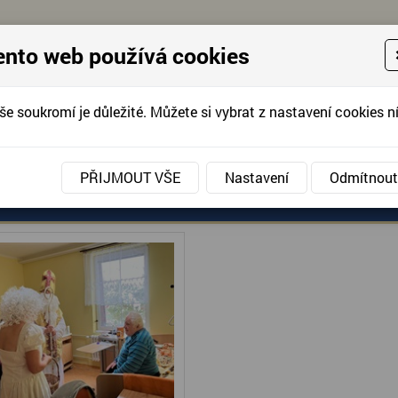
ento web používá cookies
še soukromí je důležité. Můžete si vybrat z nastavení cookies ní
KONTAKTUJTE 
info@domov-anna.cz
KONTAKTUJTE
PŘIJMOUT VŠE
Nastavení
Odmítnout
ANÉ SLUŽBY
AKCE, FOTOGRAFIE
DOBROVOLNIC