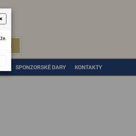
×
že.
NÁS
 NÁS
TVÍ
SPONZORSKÉ DARY
KONTAKTY