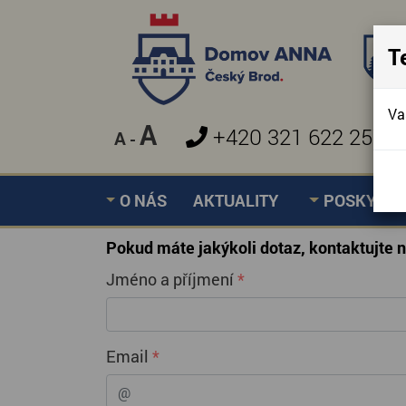
T
Va
A
+420 321 622 257
A
-
O NÁS
AKTUALITY
POSKYTOV
Pokud máte jakýkoli dotaz, kontaktujte 
Jméno a příjmení
*
Email
*