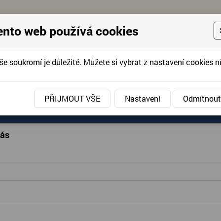
ento web používá cookies
še soukromí je důležité. Můžete si vybrat z nastavení cookies ní
KONTAKTUJTE 
info@domov-anna.cz
KONTAKTUJTE
PŘIJMOUT VŠE
Nastavení
Odmítnout
ANÉ SLUŽBY
AKCE, FOTOGRAFIE
DOBROVOLNIC
nás