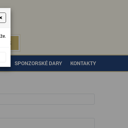
×
že.
NÁS
 NÁS
TVÍ
SPONZORSKÉ DARY
KONTAKTY