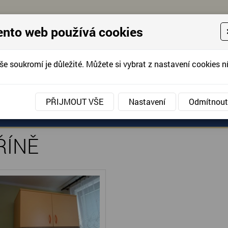
ento web používá cookies
še soukromí je důležité. Můžete si vybrat z nastavení cookies ní
KONTAKTUJTE 
info@domov-anna.cz
KONTAKTUJTE
PŘIJMOUT VŠE
Nastavení
Odmítnout
Ě
ANÉ SLUŽBY
AKCE, FOTOGRAFIE
DOBROVOLNIC
ŘÍNĚ