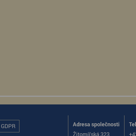
Adresa společnosti
Te
ů GDPR
Žitomířská 323
+4