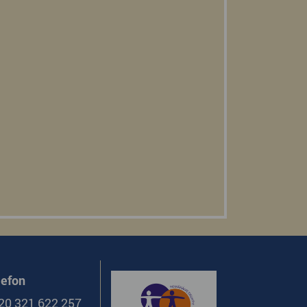
lefon
20 321 622 257