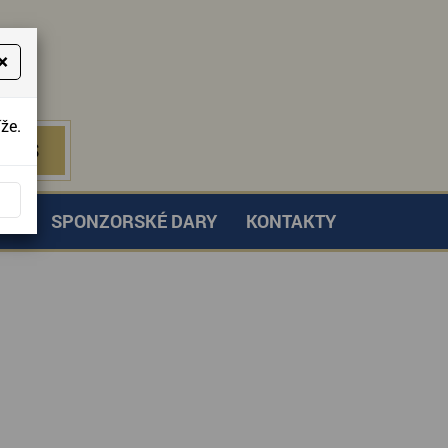
×
že.
NÁS
 NÁS
TVÍ
SPONZORSKÉ DARY
KONTAKTY