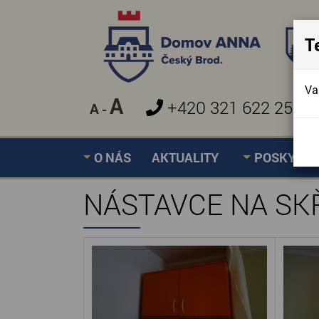
T
Va
A
+420 321 622 257
A
-
»
NÁSTAVCE NA SKŘÍN
Úvodní stránka
O NÁS
AKTUALITY
POSKYTOV
NÁSTAVCE NA SK