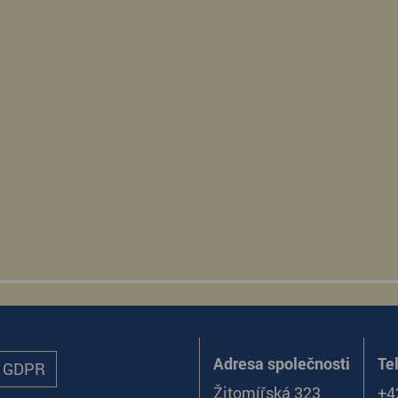
Adresa společnosti
Te
ů GDPR
Žitomířská 323
+4