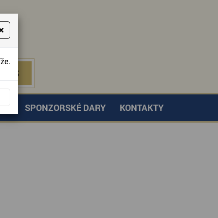
×
že.
NÁS
 NÁS
TVÍ
SPONZORSKÉ DARY
KONTAKTY