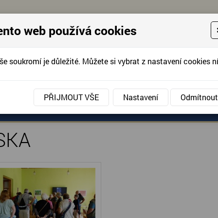
ento web používá cookies
še soukromí je důležité. Můžete si vybrat z nastavení cookies ní
KONTAKTUJTE 
info@domov-anna.cz
KONTAKTUJTE
PŘIJMOUT VŠE
Nastavení
Odmítnout
ANÉ SLUŽBY
AKCE, FOTOGRAFIE
DOBROVOLNIC
SKA