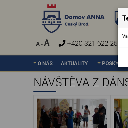
T
Va
A
+420 321 622 257
A
-
»
NÁVŠTĚVA Z DÁNSKA
Úvodní stránka
O NÁS
AKTUALITY
POSKYTOV
NÁVŠTĚVA Z DÁN