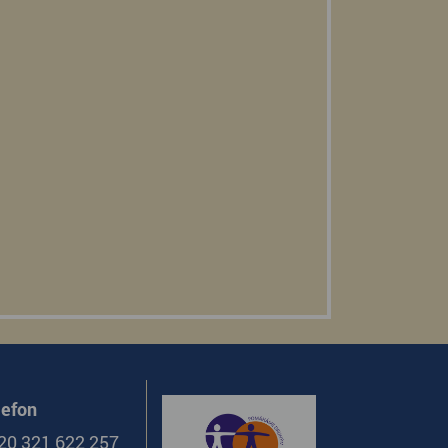
lefon
20 321 622 257