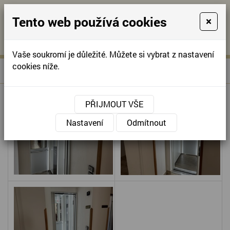
Tento web používá cookies
×
KONTAKTUJTE NÁS
A
-
KONTAKTUJTE NÁS
A
+420
info@domov-
Vaše soukromí je důležité. Můžete si vybrat z nastavení
321
anna.cz
cookies níže.
»
NOVÝ VÝTAH
Úvodní stránka
622
257
PŘIJMOUT VŠE
Nastavení
Odmítnout