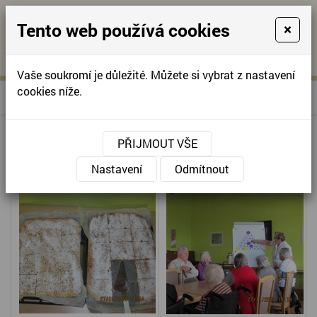
Tento web používá cookies
×
KONTAKTUJTE NÁS
A
-
KONTAKTUJTE NÁS
A
+420
info@domov-
Vaše soukromí je důležité. Můžete si vybrat z nastavení
321
anna.cz
cookies níže.
»
ODPOLEDNE PLNÉ HER
Úvodní stránka
622
257
ODPOLEDNE PLNÉ HER
PŘIJMOUT VŠE
Nastavení
Odmítnout