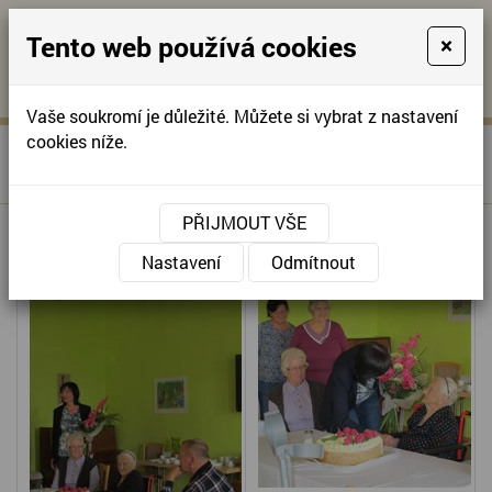
Tento web používá cookies
×
KONTAKTUJTE NÁS
A
-
KONTAKTUJTE NÁS
A
+420
info@domov-
Vaše soukromí je důležité. Můžete si vybrat z nastavení
321
anna.cz
cookies níže.
»
OSLAVA 103 LET PANÍ
Úvodní stránka
622
PICKOVÉ
257
PŘIJMOUT VŠE
OSLAVA 103 LET PANÍ PICKOVÉ
Nastavení
Odmítnout