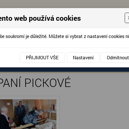
ento web používá cookies
še soukromí je důležité. Můžete si vybrat z nastavení cookies ní
KONTAKTUJTE 
info@domov-anna.cz
KONTAKTUJTE
PŘIJMOUT VŠE
Nastavení
Odmítnout
Í PICKOVÉ
ANÉ SLUŽBY
AKCE, FOTOGRAFIE
DOBROVOLNIC
PANÍ PICKOVÉ