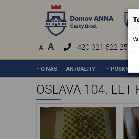
T
Va
A
+420 321 622 257
A
-
»
OSLAVA 104. LET PAN
Úvodní stránka
O NÁS
AKTUALITY
POSKYTOV
OSLAVA 104. LET 