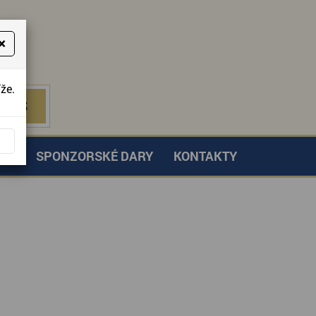
×
že.
NÁS
 NÁS
TVÍ
SPONZORSKÉ DARY
KONTAKTY