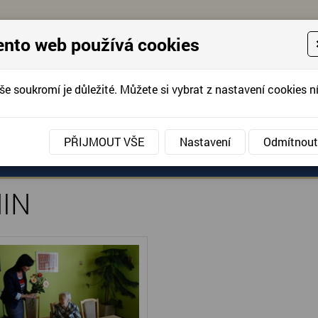
ento web používá cookies
še soukromí je důležité. Můžete si vybrat z nastavení cookies ní
KONTAKTUJTE 
info@domov-anna.cz
KONTAKTUJTE
PŘIJMOUT VŠE
Nastavení
Odmítnout
ANÉ SLUŽBY
AKCE, FOTOGRAFIE
DOBROVOLNIC
IN