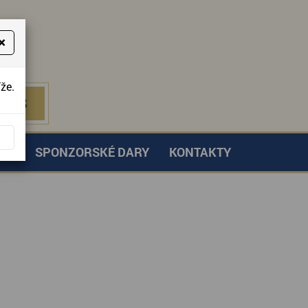
×
že.
NÁS
 NÁS
TVÍ
SPONZORSKÉ DARY
KONTAKTY