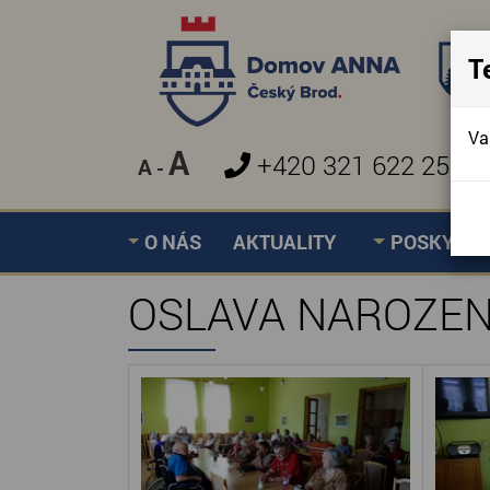
T
Va
A
+420 321 622 257
A
-
»
OSLAVA NAROZENIN
Úvodní stránka
O NÁS
AKTUALITY
POSKYTOV
OSLAVA NAROZEN