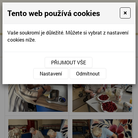
Tento web používá cookies
×
KONTAKTUJTE NÁS
A
-
KONTAKTUJTE NÁS
A
+420
info@domov-
Vaše soukromí je důležité. Můžete si vybrat z nastavení
321
anna.cz
cookies níže.
»
PEČENÍ, OSLAVA,
Úvodní stránka
622
HARMONIKA
257
PŘIJMOUT VŠE
Nastavení
Odmítnout