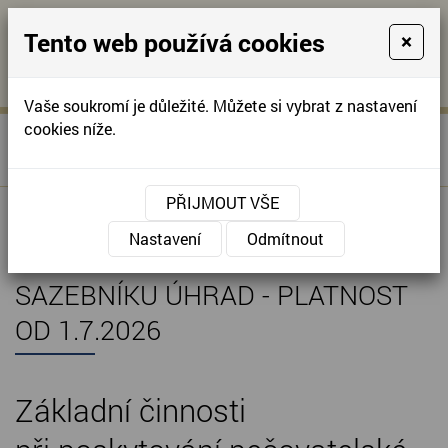
Tento web používá cookies
×
KONTAKTUJTE NÁS
A
-
KONTAKTUJTE NÁS
A
+420
info@domov-
Vaše soukromí je důležité. Můžete si vybrat z nastavení
321
anna.cz
cookies níže.
»
»
Úvodní stránka
Poskytované služby
622
»
Obecné informace
Pečovatelská služba
257
PŘIJMOUT VŠE
PEČOVATELSKÁ SLUŽBA -
Nastavení
Odmítnout
POSKYTOVANÉ SLUŽBY VČETNĚ
SAZEBNÍKU ÚHRAD - PLATNOST
OD 1.7.2026
Základní činnosti