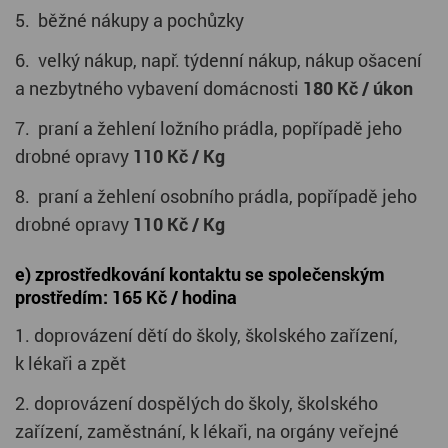
5. běžné nákupy a pochůzky
6. velký nákup, např. týdenní nákup, nákup ošacení
a nezbytného vybavení domácnosti
180 Kč / úkon
7. praní a žehlení ložního prádla, popřípadě jeho
drobné opravy
11
0 Kč / Kg
8. praní a žehlení osobního prádla, popřípadě jeho
drobné opravy
11
0 Kč / Kg
e) zprostředkování kontaktu se společenským
prostředím: 165 Kč / hodina
1. doprovázení dětí do školy, školského zařízení,
k lékaři a zpět
2. doprovázení dospělých do školy, školského
zařízení, zaměstnání, k lékaři, na orgány veřejné