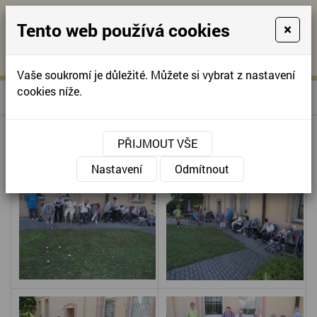
Tento web používá cookies
×
KONTAKTUJTE NÁS
A
-
KONTAKTUJTE NÁS
A
+420
info@domov-
Vaše soukromí je důležité. Můžete si vybrat z nastavení
321
anna.cz
cookies níže.
»
PÉTANQUE - TURNAJ O CENY
Úvodní stránka
622
257
PÉTANQUE - TURNAJ O CENY
PŘIJMOUT VŠE
Nastavení
Odmítnout