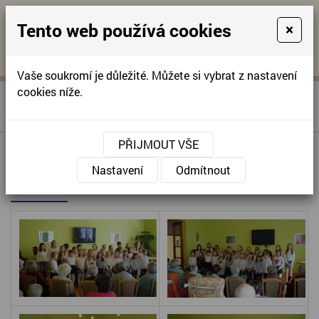
Tento web používá cookies
×
KONTAKTUJTE NÁS
A
-
KONTAKTUJTE NÁS
A
+420
info@domov-
Vaše soukromí je důležité. Můžete si vybrat z nastavení
321
anna.cz
cookies níže.
»
PĚVECKÝ KROUŽEK ZŠ
Úvodní stránka
622
ŽITOMÍŘSKÁ
257
PŘIJMOUT VŠE
PĚVECKÝ KROUŽEK ZŠ
Nastavení
Odmítnout
ŽITOMÍŘSKÁ