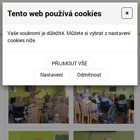
Tento web používá cookies
×
KONTAKTUJTE NÁS
A
-
KONTAKTUJTE NÁS
A
+420
info@domov-
Vaše soukromí je důležité. Můžete si vybrat z nastavení
321
anna.cz
cookies níže.
»
PÍSNIČKY NAŠÍ BABIČKY
Úvodní stránka
622
257
PÍSNIČKY NAŠÍ BABIČKY
PŘIJMOUT VŠE
Nastavení
Odmítnout