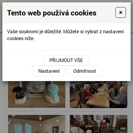
Tento web používá cookies
×
KONTAKTUJTE NÁS
A
-
KONTAKTUJTE NÁS
A
+420
info@domov-
Vaše soukromí je důležité. Můžete si vybrat z nastavení
321
anna.cz
cookies níže.
»
PODZIMNÍ DÍLNIČKA S
Úvodní stránka
622
DĚTMI
257
PŘIJMOUT VŠE
Nastavení
Odmítnout