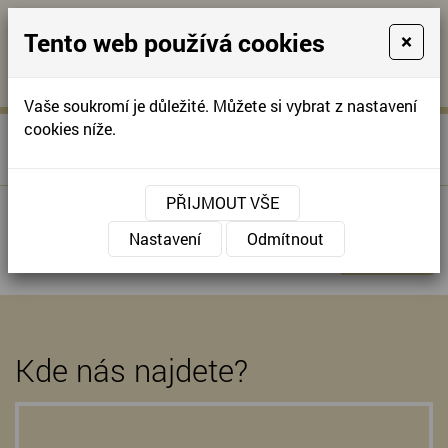
Tento web používá cookies
×
KONTAKTUJTE NÁS
A
-
KONTAKTUJTE NÁS
A
+420
info@domov-
Vaše soukromí je důležité. Můžete si vybrat z nastavení
321
anna.cz
cookies níže.
»
POPTÁVKOVÉ ŘÍZENÍ -
Úvodní stránka
622
POŘÍZENÍ ELEKTROMOBILU
257
PŘIJMOUT VŠE
Poptávkové řízení na pořízení elektromobilu
Nastavení
Odmítnout
ZPĚT
Kde nás najdete?