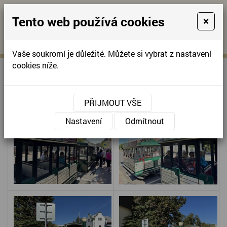
Tento web používá cookies
×
KONTAKTUJTE NÁS
A
-
KONTAKTUJTE NÁS
A
+420
info@domov-
Vaše soukromí je důležité. Můžete si vybrat z nastavení
321
anna.cz
cookies níže.
»
POSVÍCENSKÁ JÍZDA
Úvodní stránka
622
VLÁČKEM
257
PŘIJMOUT VŠE
Nastavení
Odmítnout