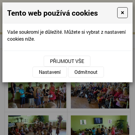
Tento web používá cookies
×
KONTAKTUJTE NÁS
A
-
KONTAKTUJTE NÁS
A
+420
info@domov-
Vaše soukromí je důležité. Můžete si vybrat z nastavení
321
anna.cz
cookies níže.
»
RC KOSTIČKA - VYSTOUPENÍ
Úvodní stránka
622
257
RC KOSTIČKA - VYSTOUPENÍ
PŘIJMOUT VŠE
Nastavení
Odmítnout