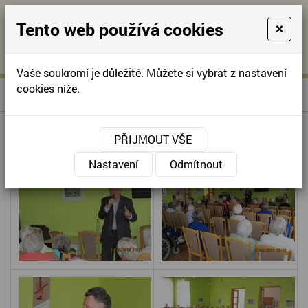
Tento web používá cookies
×
KONTAKTUJTE NÁS
A
-
KONTAKTUJTE NÁS
A
+420
info@domov-
Vaše soukromí je důležité. Můžete si vybrat z nastavení
321
anna.cz
cookies níže.
»
RICHARD ADAM
Úvodní stránka
622
257
RICHARD ADAM
PŘIJMOUT VŠE
Nastavení
Odmítnout