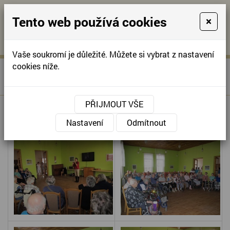
Tento web používá cookies
×
KONTAKTUJTE NÁS
A
-
KONTAKTUJTE NÁS
A
+420
info@domov-
Vaše soukromí je důležité. Můžete si vybrat z nastavení
321
anna.cz
cookies níže.
»
ŠANSONY MARKÉTY
Úvodní stránka
622
BUREŠOVÉ
257
PŘIJMOUT VŠE
ŠANSONY MARKÉTY BUREŠOVÉ
Nastavení
Odmítnout