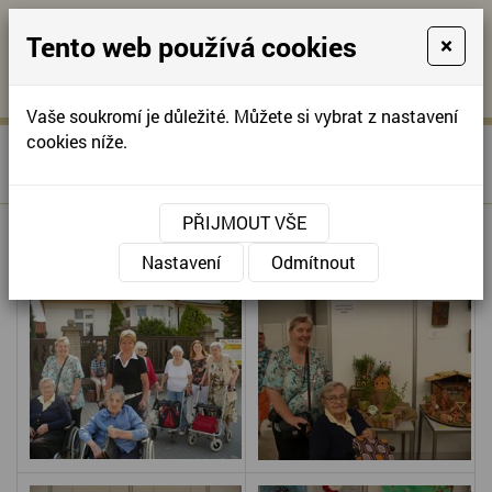
Tento web používá cookies
×
KONTAKTUJTE NÁS
A
-
KONTAKTUJTE NÁS
A
+420
info@domov-
Vaše soukromí je důležité. Můžete si vybrat z nastavení
321
anna.cz
cookies níže.
»
ŠIKOVNÉ RUCE NAŠICH
Úvodní stránka
622
SENIORŮ
257
PŘIJMOUT VŠE
ŠIKOVNÉ RUCE NAŠICH SENIORŮ
Nastavení
Odmítnout