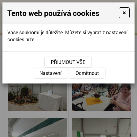
Tento web používá cookies
×
KONTAKTUJTE NÁS
A
-
KONTAKTUJTE NÁS
A
+420
info@domov-
Vaše soukromí je důležité. Můžete si vybrat z nastavení
321
anna.cz
cookies níže.
»
ŠIKOVNÉ RUCE NAŠICH
Úvodní stránka
622
SENIORŮ
257
PŘIJMOUT VŠE
Nastavení
Odmítnout