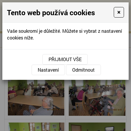
Tento web používá cookies
×
KONTAKTUJTE NÁS
A
-
KONTAKTUJTE NÁS
A
+420
info@domov-
Vaše soukromí je důležité. Můžete si vybrat z nastavení
321
anna.cz
cookies níže.
»
SLAVNOSTI SNĚŽENEK
Úvodní stránka
622
257
SLAVNOSTI SNĚŽENEK
PŘIJMOUT VŠE
Nastavení
Odmítnout