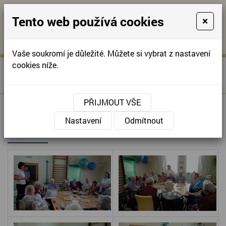
Tento web používá cookies
×
KONTAKTUJTE NÁS
A
-
KONTAKTUJTE NÁS
A
+420
info@domov-
Vaše soukromí je důležité. Můžete si vybrat z nastavení
321
anna.cz
cookies níže.
»
SLAVNOSTNÍ PŘEDÁVÁNÍ
Úvodní stránka
622
PAMĚTNÍCH LISTŮ
257
PŘIJMOUT VŠE
SLAVNOSTNÍ PŘEDÁVÁNÍ
Nastavení
Odmítnout
PAMĚTNÍCH LISTŮ