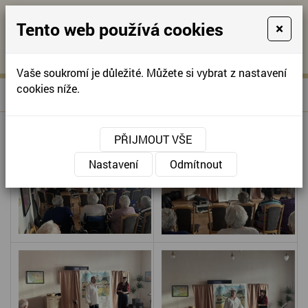
Tento web používá cookies
×
KONTAKTUJTE NÁS
A
-
KONTAKTUJTE NÁS
A
+420
info@domov-
Vaše soukromí je důležité. Můžete si vybrat z nastavení
321
anna.cz
cookies níže.
»
TA NAŠE PÍSNIČKA ČESKÁ
Úvodní stránka
622
257
PŘIJMOUT VŠE
Nastavení
Odmítnout