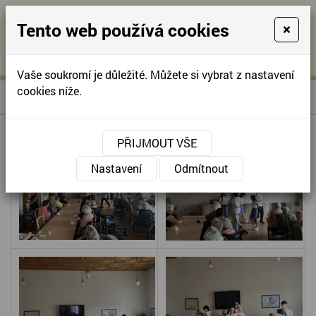
Tento web používá cookies
×
KONTAKTUJTE NÁS
A
-
KONTAKTUJTE NÁS
A
+420
info@domov-
Vaše soukromí je důležité. Můžete si vybrat z nastavení
321
anna.cz
cookies níže.
»
TANEČNÍ VYSTOUPENÍ DĚTÍ
Úvodní stránka
622
257
PŘIJMOUT VŠE
Nastavení
Odmítnout