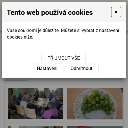
Tento web používá cookies
×
KONTAKTUJTE NÁS
A
-
KONTAKTUJTE NÁS
A
+420
info@domov-
Vaše soukromí je důležité. Můžete si vybrat z nastavení
321
anna.cz
cookies níže.
»
TRÉNOVÁNÍ PAMĚTI,
Úvodní stránka
622
VZPOMÍNÁNÍ
257
PŘIJMOUT VŠE
TRÉNOVÁNÍ PAMĚTI,
Nastavení
Odmítnout
VZPOMÍNÁNÍ