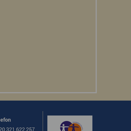
lefon
20 321 622 257