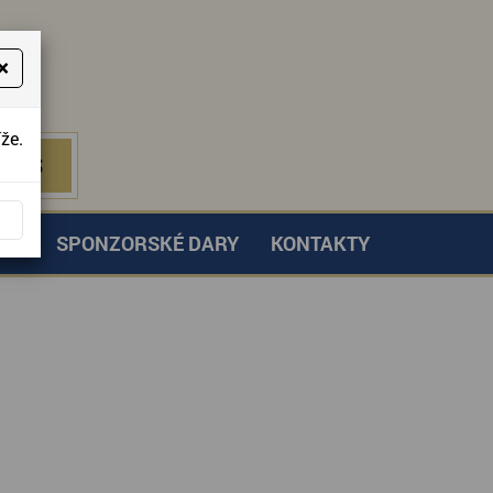
×
že.
NÁS
 NÁS
TVÍ
SPONZORSKÉ DARY
KONTAKTY