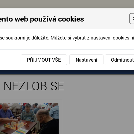
ento web používá cookies
še soukromí je důležité. Můžete si vybrat z nastavení cookies ní
KONTAKTUJTE 
info@domov-anna.cz
KONTAKTUJTE
PŘIJMOUT VŠE
Nastavení
Odmítnout
ZLOB SE
ANÉ SLUŽBY
AKCE, FOTOGRAFIE
DOBROVOLNIC
 NEZLOB SE