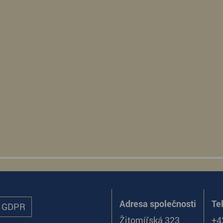
Adresa společnosti
Te
ů GDPR
Žitomířská 323
+4