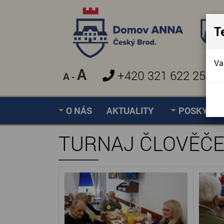
T
Va
A
+420 321 622 257
A
-
»
TURNAJ ČLOVĚČE NE
Úvodní stránka
O NÁS
AKTUALITY
POSKYTOV
TURNAJ ČLOVĚČE