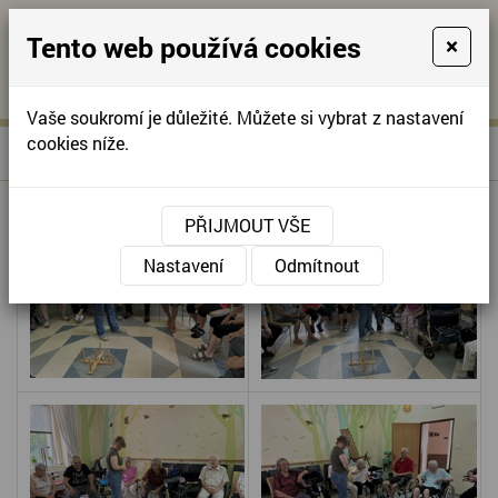
Tento web používá cookies
×
KONTAKTUJTE NÁS
A
-
KONTAKTUJTE NÁS
A
+420
info@domov-
Vaše soukromí je důležité. Můžete si vybrat z nastavení
321
anna.cz
cookies níže.
»
TURNAJ V HÁZENÍ KROUŽKŮ
Úvodní stránka
622
257
PŘIJMOUT VŠE
Nastavení
Odmítnout