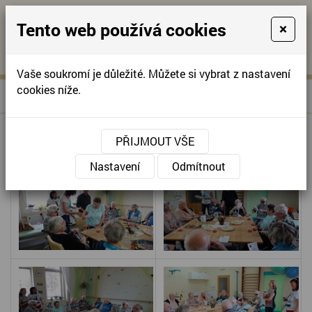
Tento web používá cookies
×
KONTAKTUJTE NÁS
A
-
KONTAKTUJTE NÁS
A
+420
info@domov-
Vaše soukromí je důležité. Můžete si vybrat z nastavení
321
anna.cz
cookies níže.
»
UNIVERZITA III. VĚKU
Úvodní stránka
622
257
UNIVERZITA III. VĚKU
PŘIJMOUT VŠE
Nastavení
Odmítnout