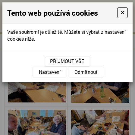
Tento web používá cookies
×
KONTAKTUJTE NÁS
A
-
KONTAKTUJTE NÁS
A
+420
info@domov-
Vaše soukromí je důležité. Můžete si vybrat z nastavení
321
anna.cz
cookies níže.
»
VÁNOČNÍ DÍLNIČKA
Úvodní stránka
622
257
PŘIJMOUT VŠE
Nastavení
Odmítnout