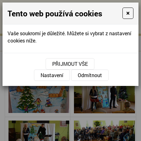
Tento web používá cookies
×
KONTAKTUJTE NÁS
A
-
KONTAKTUJTE NÁS
A
+420
info@domov-
Vaše soukromí je důležité. Můžete si vybrat z nastavení
321
anna.cz
cookies níže.
»
VÁNOČNÍ KONCERT
Úvodní stránka
622
257
VÁNOČNÍ KONCERT
PŘIJMOUT VŠE
Nastavení
Odmítnout