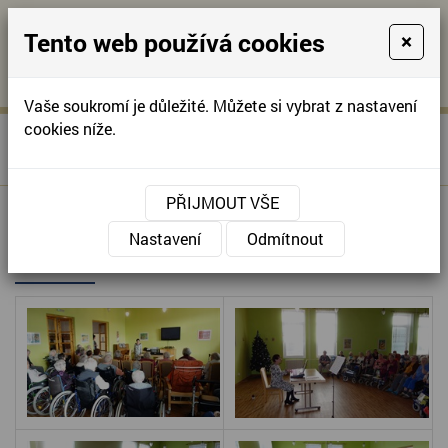
Tento web používá cookies
×
KONTAKTUJTE NÁS
A
-
KONTAKTUJTE NÁS
A
+420
info@domov-
Vaše soukromí je důležité. Můžete si vybrat z nastavení
321
anna.cz
cookies níže.
»
VÁNOČNÍ KONCERT PANÍ
Úvodní stránka
622
MUDROVÉ
257
PŘIJMOUT VŠE
VÁNOČNÍ KONCERT PANÍ
Nastavení
Odmítnout
MUDROVÉ