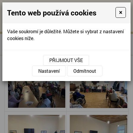
Tento web používá cookies
×
KONTAKTUJTE NÁS
A
-
KONTAKTUJTE NÁS
A
+420
info@domov-
Vaše soukromí je důležité. Můžete si vybrat z nastavení
321
anna.cz
cookies níže.
»
VÁNOČNÍ NÁVŠTĚVA MŠ
Úvodní stránka
622
VYŠEHOŘOVICE
257
PŘIJMOUT VŠE
Nastavení
Odmítnout