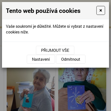
Tento web používá cookies
×
KONTAKTUJTE NÁS
A
-
KONTAKTUJTE NÁS
A
+420
info@domov-
Vaše soukromí je důležité. Můžete si vybrat z nastavení
321
anna.cz
cookies níže.
»
VÁNOČNÍ PŘÁNÍ PRO
Úvodní stránka
622
SENORY
257
PŘIJMOUT VŠE
Nastavení
Odmítnout