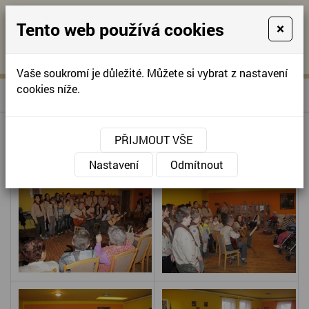
Tento web používá cookies
×
KONTAKTUJTE NÁS
A
-
KONTAKTUJTE NÁS
A
+420
info@domov-
Vaše soukromí je důležité. Můžete si vybrat z nastavení
321
anna.cz
cookies níže.
»
VÁNOČNÍ ZPÍVÁNÍ SKAUTŮ
Úvodní stránka
622
257
VÁNOČNÍ ZPÍVÁNÍ SKAUTŮ
PŘIJMOUT VŠE
Nastavení
Odmítnout