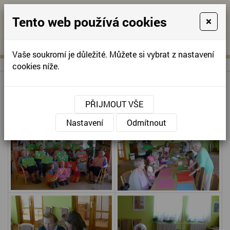
Tento web používá cookies
×
KONTAKTUJTE NÁS
A
-
KONTAKTUJTE NÁS
A
+420
info@domov-
Vaše soukromí je důležité. Můžete si vybrat z nastavení
321
anna.cz
cookies níže.
622
257
PŘIJMOUT VŠE
Nastavení
Odmítnout