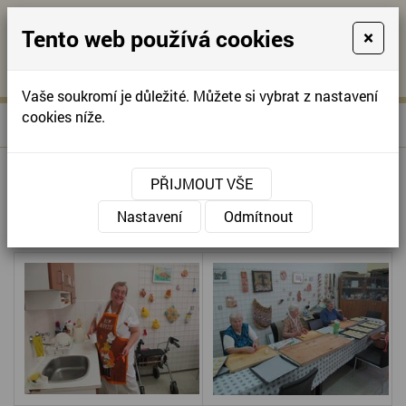
Tento web používá cookies
×
KONTAKTUJTE NÁS
A
-
KONTAKTUJTE NÁS
A
+420
info@domov-
Vaše soukromí je důležité. Můžete si vybrat z nastavení
321
anna.cz
cookies níže.
»
VELIKONOČNÍ KAVÁRNIČKA
Úvodní stránka
622
257
VELIKONOČNÍ KAVÁRNIČKA
PŘIJMOUT VŠE
Nastavení
Odmítnout