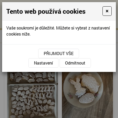
Tento web používá cookies
×
KONTAKTUJTE NÁS
A
-
KONTAKTUJTE NÁS
A
+420
info@domov-
Vaše soukromí je důležité. Můžete si vybrat z nastavení
321
anna.cz
cookies níže.
»
VELIKONOČNÍ KAVÁRNIČKA
Úvodní stránka
622
257
PŘIJMOUT VŠE
Nastavení
Odmítnout