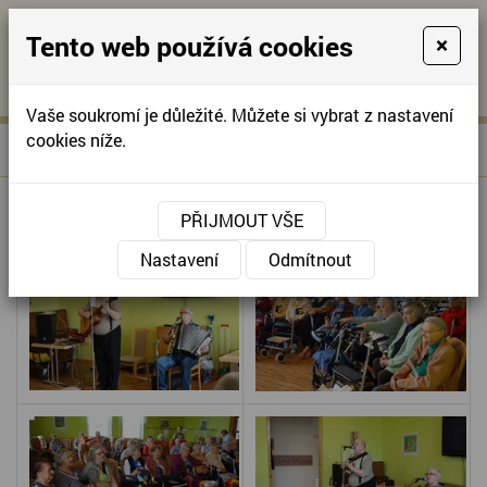
Tento web používá cookies
×
KONTAKTUJTE NÁS
A
-
KONTAKTUJTE NÁS
A
+420
info@domov-
Vaše soukromí je důležité. Můžete si vybrat z nastavení
321
anna.cz
cookies níže.
»
VIOLA OLOMOUC
Úvodní stránka
622
257
VIOLA OLOMOUC
PŘIJMOUT VŠE
Nastavení
Odmítnout