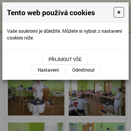
Tento web používá cookies
×
KONTAKTUJTE NÁS
A
-
KONTAKTUJTE NÁS
A
+420
info@domov-
Vaše soukromí je důležité. Můžete si vybrat z nastavení
321
anna.cz
cookies níže.
»
VLASTNÍ SEMINÁŘ
Úvodní stránka
622
257
VLASTNÍ SEMINÁŘ
PŘIJMOUT VŠE
Nastavení
Odmítnout