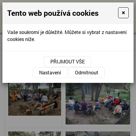
Tento web používá cookies
×
KONTAKTUJTE NÁS
A
-
KONTAKTUJTE NÁS
A
+420
info@domov-
Vaše soukromí je důležité. Můžete si vybrat z nastavení
321
anna.cz
cookies níže.
»
VÝLET DO KOZOJED
Úvodní stránka
622
257
VÝLET DO KOZOJED
PŘIJMOUT VŠE
Nastavení
Odmítnout