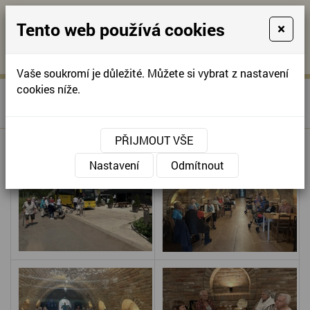
Tento web používá cookies
×
KONTAKTUJTE NÁS
A
-
KONTAKTUJTE NÁS
A
+420
info@domov-
Vaše soukromí je důležité. Můžete si vybrat z nastavení
321
anna.cz
cookies níže.
»
VÝLET DO VINAŘSTVÍ
Úvodní stránka
622
KLUČOV
257
PŘIJMOUT VŠE
Nastavení
Odmítnout