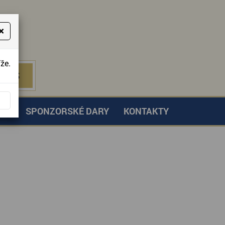
×
že.
NÁS
 NÁS
TVÍ
SPONZORSKÉ DARY
KONTAKTY