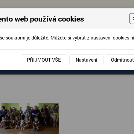
ento web používá cookies
še soukromí je důležité. Můžete si vybrat z nastavení cookies ní
KONTAKTUJTE 
info@domov-anna.cz
KONTAKTUJTE
PŘIJMOUT VŠE
Nastavení
Odmítnout
ANÉ SLUŽBY
AKCE, FOTOGRAFIE
DOBROVOLNIC