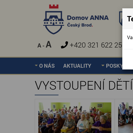
T
Va
A
+420 321 622 257
A
-
»
VYSTOUPENÍ DĚTÍ
Úvodní stránka
O NÁS
AKTUALITY
POSKYTOV
VYSTOUPENÍ DĚTÍ