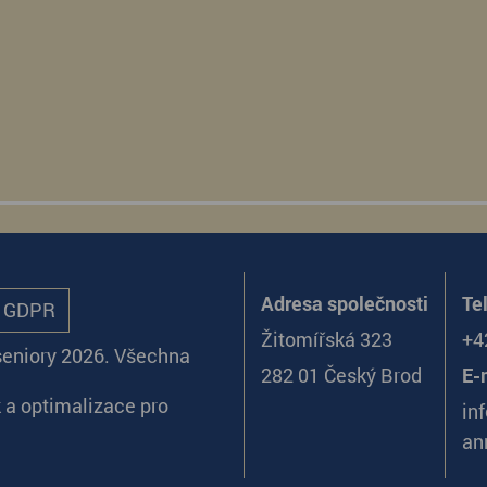
Adresa společnosti
Te
ů GDPR
Žitomířská 323
+4
seniory 2026. Všechna
282 01 Český Brod
E-
k
a
optimalizace pro
in
an