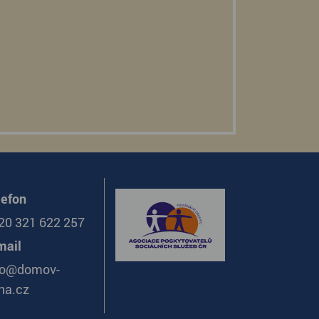
lefon
20 321 622 257
mail
fo@domov-
na.cz