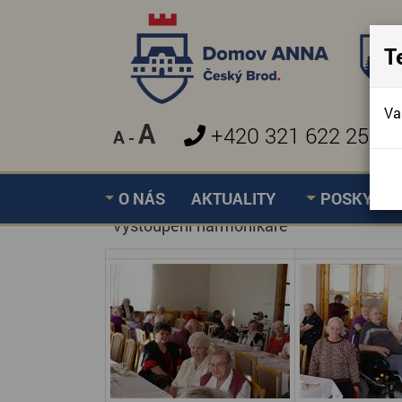
T
Va
A
+420 321 622 257
A
-
O NÁS
AKTUALITY
POSKYTOV
Vystoupení harmonikáře