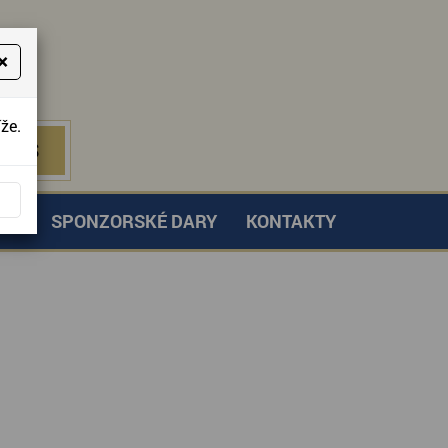
×
že.
NÁS
 NÁS
TVÍ
SPONZORSKÉ DARY
KONTAKTY