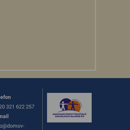
lefon
20 321 622 257
mail
fo@domov-