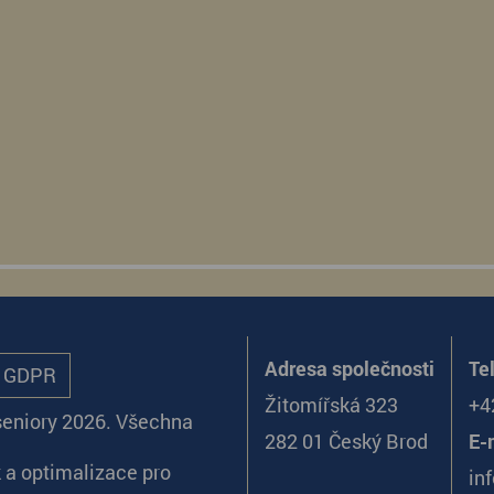
Adresa společnosti
Te
ů GDPR
Žitomířská 323
+4
seniory 2026. Všechna
282 01 Český Brod
E-
k
a
optimalizace pro
in