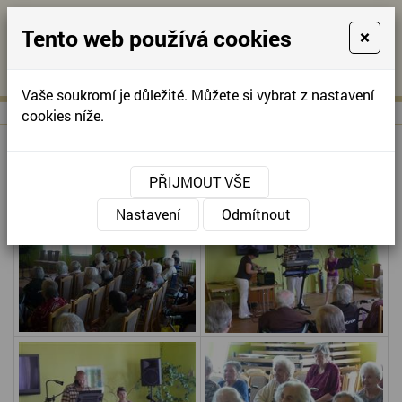
Tento web používá cookies
×
KONTAKTUJTE NÁS
A
-
KONTAKTUJTE NÁS
A
+420
info@domov-
Vaše soukromí je důležité. Můžete si vybrat z nastavení
321
anna.cz
cookies níže.
622
257
VYSTOUPENÍ KN MUSIC
PŘIJMOUT VŠE
Nastavení
Odmítnout