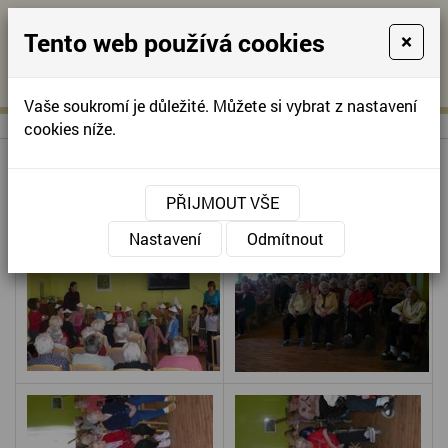
Tento web používá cookies
×
KONTAKTUJTE NÁS
A
-
KONTAKTUJTE NÁS
A
+420
info@domov-
Vaše soukromí je důležité. Můžete si vybrat z nastavení
321
anna.cz
cookies níže.
622
257
DĚTI Z MŠ KOLÁROVA
PŘIJMOUT VŠE
Nastavení
Odmítnout