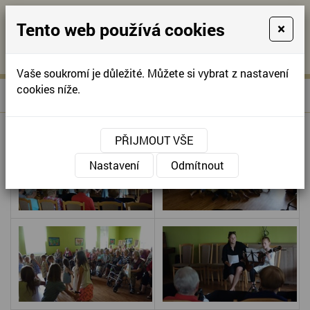
Tento web používá cookies
×
KONTAKTUJTE NÁS
A
-
KONTAKTUJTE NÁS
A
+420
info@domov-
Vaše soukromí je důležité. Můžete si vybrat z nastavení
321
anna.cz
cookies níže.
»
VYSTOUPENÍ RC KOSTIČKA
Úvodní stránka
622
257
PŘIJMOUT VŠE
Nastavení
Odmítnout